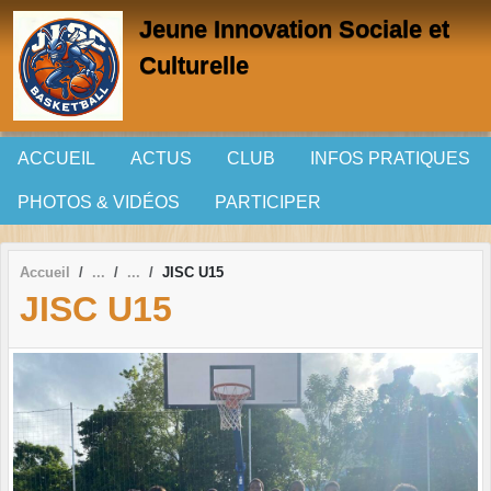
Panneau de gestion des cookies
Jeune Innovation Sociale et
Culturelle
ACCUEIL
ACTUS
CLUB
INFOS PRATIQUES
PHOTOS & VIDÉOS
PARTICIPER
Accueil
JISC U15
JISC U15