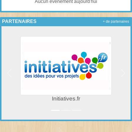
Aucun évènement aujourd'hui
PARTENAIRES
+ de partenaires
Précedent
Suiv
Initiatives.fr