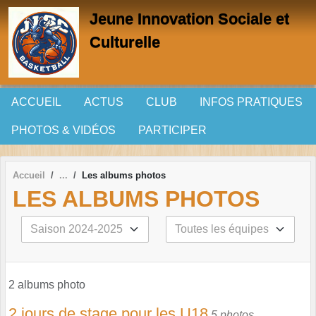
Panneau de gestion des cookies
Jeune Innovation Sociale et
Culturelle
ACCUEIL
ACTUS
CLUB
INFOS PRATIQUES
PHOTOS & VIDÉOS
PARTICIPER
Accueil
Les albums photos
LES ALBUMS PHOTOS
2 albums photo
2 jours de stage pour les U18
5 photos