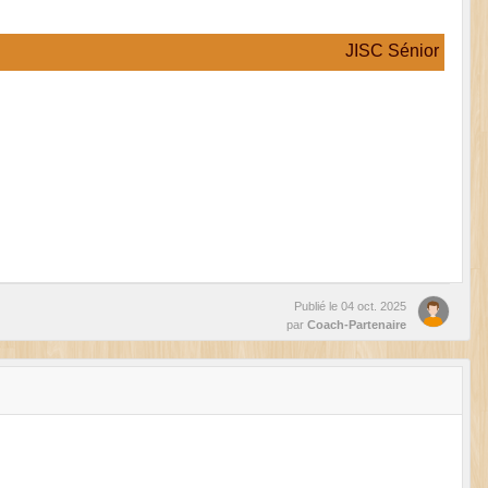
JISC Sénior
Publié le
04 oct. 2025
par
Coach-Partenaire