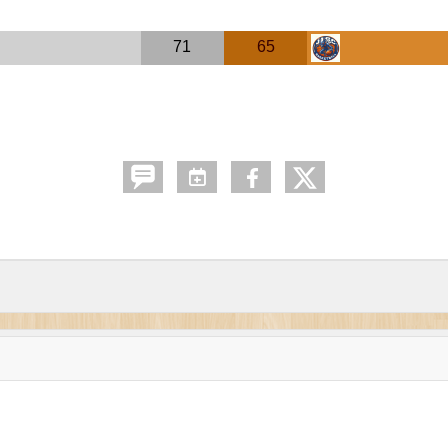
71
65