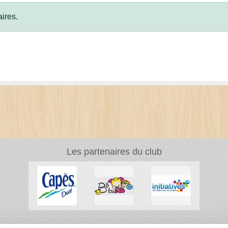
ires.
Les partenaires du club