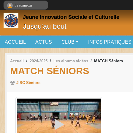
Panneau de gestion des cookies
Se connecter
Jeune Innovation Sociale et Culturelle
Jusqu'au bout
ACCUEIL
ACTUS
CLUB
INFOS PRATIQUES
Accueil
2024-2025
Les albums vidéos
MATCH Séniors
MATCH SÉNIORS
JISC Séniors