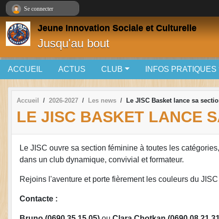
Panneau de gestion des cookies
Se connecter
Jeune Innovation Sociale et Culturelle
Jusqu'au bout
ACCUEIL
ACTUS
CLUB
INFOS PRATIQUES
Accueil
2026-2027
Les news
Le JISC Basket lance sa sectio
LE JISC BASKET LANCE S
Le JISC ouvre sa section féminine à toutes les catégories
dans un club dynamique, convivial et formateur.
Rejoins l'aventure et porte fièrement les couleurs du JISC
Contacte :
Bruno (0690 35 15 05)
ou
Clara Chotkan (0690 08 21 31