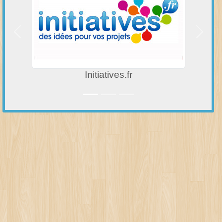
Précedent
Suivan
Capès Dolé