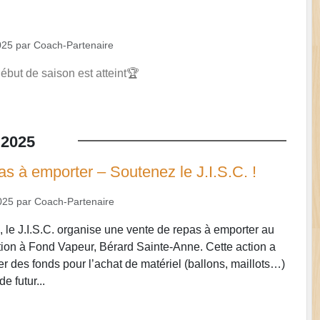
025
par
Coach-Partenaire
 début de saison est atteint🏆
2025
s à emporter – Soutenez le J.I.S.C. !
025
par
Coach-Partenaire
, le J.I.S.C. organise une vente de repas à emporter au
ation à Fond Vapeur, Bérard Sainte-Anne. Cette action a
er des fonds pour l’achat de matériel (ballons, maillots…)
e futur...