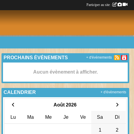
Participer au site :
PROCHAINS ÉVÉNEMENTS
+ d'évènements
Aucun évènement à afficher.
CALENDRIER
+ d'évènements
Août 2026
Lu
Ma
Me
Je
Ve
Sa
Di
1
2