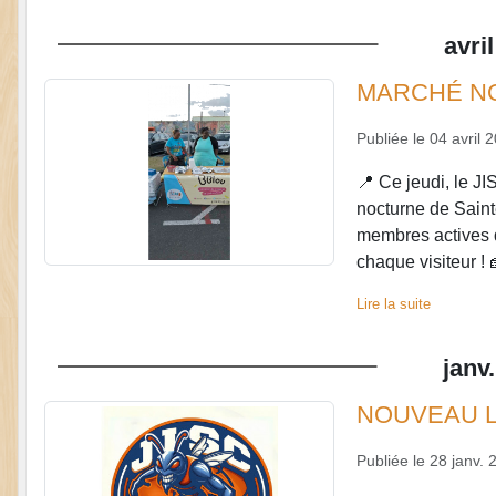
avril
MARCHÉ NO
Publiée le
04 avril 
📍 Ce jeudi, le J
nocturne de Sain
membres actives d
chaque visiteur ! 
Lire la suite
janv.
NOUVEAU L
Publiée le
28 janv. 