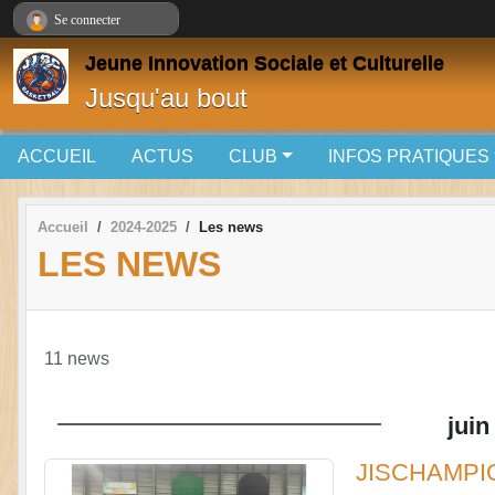
Panneau de gestion des cookies
Se connecter
Jeune Innovation Sociale et Culturelle
Jusqu'au bout
ACCUEIL
ACTUS
CLUB
INFOS PRATIQUES
Accueil
2024-2025
Les news
LES NEWS
11 news
juin
JISCHAMPI