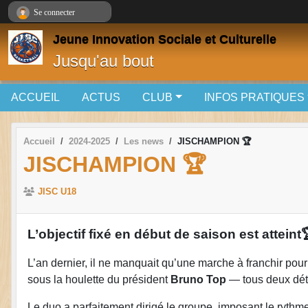
Panneau de gestion des cookies
Se connecter
Jeune Innovation Sociale et Culturelle
Jusqu'au bout
ACCUEIL
ACTUS
CLUB
INFOS PRATIQUES
Accueil
2024-2025
Les news
JISCHAMPION 🏆
JISCHAMPION 🏆
JISC U18
L’objectif fixé en début de saison est atteint
L’an dernier, il ne manquait qu’une marche à franchir pou
sous la houlette du président
Bruno Top
— tous deux déte
Le duo a parfaitement dirigé le groupe, imposant le rythme 