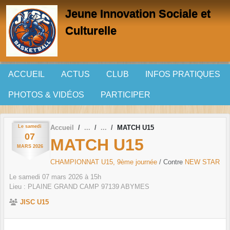
Panneau de gestion des cookies
Jeune Innovation Sociale et
Culturelle
ACCUEIL
ACTUS
CLUB
INFOS PRATIQUES
PHOTOS & VIDÉOS
PARTICIPER
Le
samedi
Accueil
MATCH U15
07
MATCH U15
MARS
2026
CHAMPIONNAT U15, 9ème journée
/ Contre
NEW STAR
Le
samedi
07
mars
2026
à 15h
Lieu :
PLAINE GRAND CAMP
97139
ABYMES
JISC U15