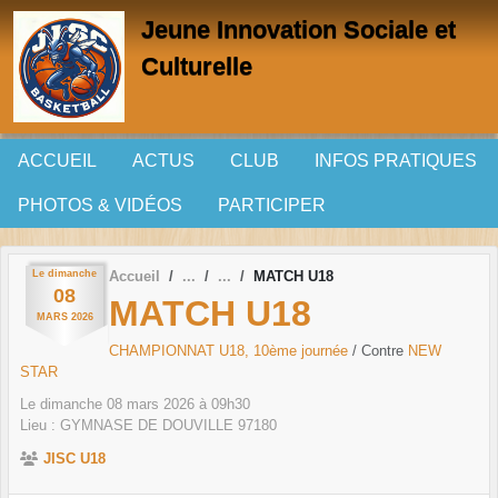
Panneau de gestion des cookies
Jeune Innovation Sociale et
Culturelle
ACCUEIL
ACTUS
CLUB
INFOS PRATIQUES
PHOTOS & VIDÉOS
PARTICIPER
Le
dimanche
Accueil
MATCH U18
08
MATCH U18
MARS
2026
CHAMPIONNAT U18, 10ème journée
/ Contre
NEW
STAR
Le
dimanche
08
mars
2026
à 09h30
Lieu :
GYMNASE DE DOUVILLE
97180
JISC U18