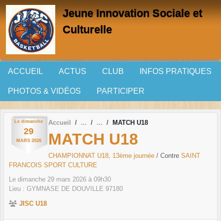
Panneau de gestion des cookies
Jeune Innovation Sociale et
Culturelle
ACCUEIL
ACTUS
CLUB
INFOS PRATIQUES
PHOTOS & VIDÉOS
PARTICIPER
Le
dimanche
Accueil
MATCH U18
29
MATCH U18
MARS
2026
CHAMPIONNAT U18, 13ème journée
/ Contre
SAINT
FRANCOIS SPORT CULTURE
Le
dimanche
29
mars
2026
à 09h30
Lieu :
GYMNASE DE DOUVILLE
97180
JISC U18